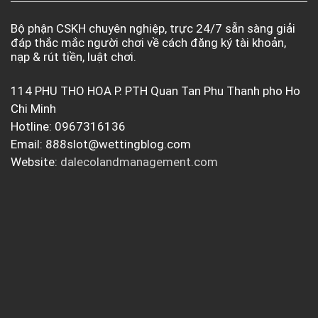
Bộ phận CSKH chuyên nghiệp, trực 24/7 sẵn sàng giải
đáp thắc mắc người chơi về cách đăng ký tài khoản,
nạp & rút tiền, luật chơi.
114 PHU THO HOA P. PTH Quan Tan Phu Thanh pho Ho
Chi Minh
Hotline: 0967316136
Email:
888slot@wettingblog.com
Website:
dalecolandmanagement.com