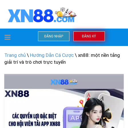
TOGGLE
ĐĂNG NHẬP
ĐĂNG KÝ
NAVIGATION
Trang chủ
\
Hướng Dẫn Cá Cược
\ xn88: một nền tảng
giải trí và trò chơi trực tuyến