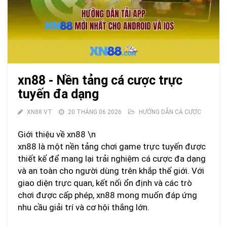
xn88 - Nền tảng cá cược trực
tuyến đa dạng
XN88 VT
20 THÁNG 06 2026
HƯỚNG DẪN CÁ CƯỢC
Giới thiệu về xn88
\n
xn88 là một nền tảng chơi game trực tuyến được
thiết kế để mang lại trải nghiệm cá cược đa dạng
và an toàn cho người dùng trên khắp thế giới. Với
giao diện trực quan, kết nối ổn định và các trò
chơi được cấp phép, xn88 mong muốn đáp ứng
nhu cầu giải trí và cơ hội thắng lớn.