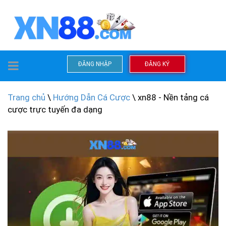
TOGGLE
ĐĂNG NHẬP
ĐĂNG KÝ
NAVIGATION
Trang chủ
\
Hướng Dẫn Cá Cược
\ xn88 - Nền tảng cá
cược trực tuyến đa dạng