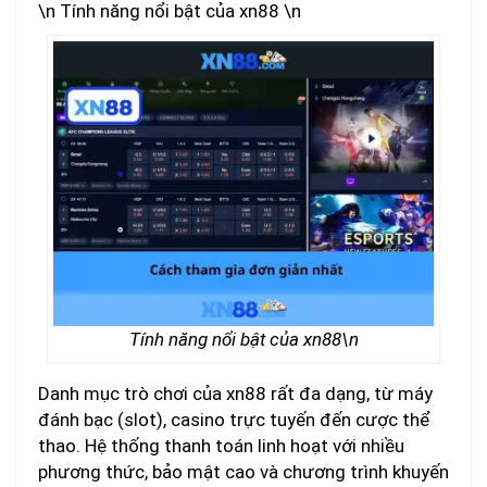
\n
Tính năng nổi bật của xn88
\n
Tính năng nổi bật của xn88\n
Danh mục trò chơi của xn88 rất đa dạng, từ máy
đánh bạc (slot), casino trực tuyến đến cược thể
thao. Hệ thống thanh toán linh hoạt với nhiều
phương thức, bảo mật cao và chương trình khuyến