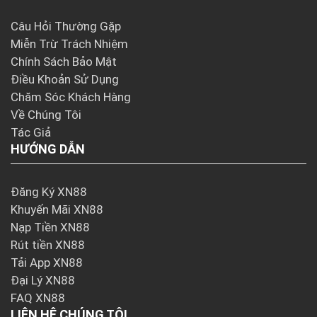
Câu Hỏi Thường Gặp
Miễn Trừ Trách Nhiệm
Chính Sách Bảo Mật
Điều Khoản Sử Dụng
Chăm Sóc Khách Hàng
Về Chúng Tôi
Tác Giả
HƯỚNG DẪN
Đăng Ký XN88
Khuyến Mãi XN88
Nạp Tiền XN88
Rút tiền XN88
Tải App XN88
Đại Lý XN88
FAQ XN88
LIÊN HỆ CHÚNG TÔI