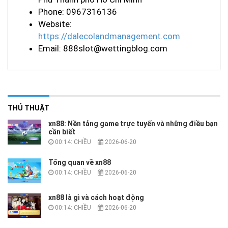
Phone: 0967316136
Website:
https://dalecolandmanagement.com
Email:
888slot@wettingblog.com
THỦ THUẬT
xn88: Nền tảng game trực tuyến và những điều bạn
cần biết
00:14: CHIỀU
2026-06-20
Tổng quan về xn88
00:14: CHIỀU
2026-06-20
xn88 là gì và cách hoạt động
00:14: CHIỀU
2026-06-20