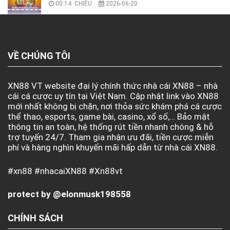
00:14: CHIỀU
2026-06-20
VỀ CHÚNG TÔI
XN88 VT website đại lý chính thức nhà cái XN88 – nhà
cái cá cược uy tín tại Việt Nam. Cập nhật link vào XN88
mới nhất không bị chặn, nơi thỏa sức khám phá cá cược
thể thao, esports, game bài, casino, xổ số,… Bảo mật
thông tin an toàn, hệ thống rút tiền nhanh chóng & hỗ
trợ tuyến 24/7. Tham gia nhận ưu đãi, tiền cược miễn
phí và hàng nghìn khuyến mãi hấp dẫn từ nhà cái XN88.
#xn88 #nhacaiXN88 #Xn88vt
protect by @elonmusk198558
CHÍNH SÁCH